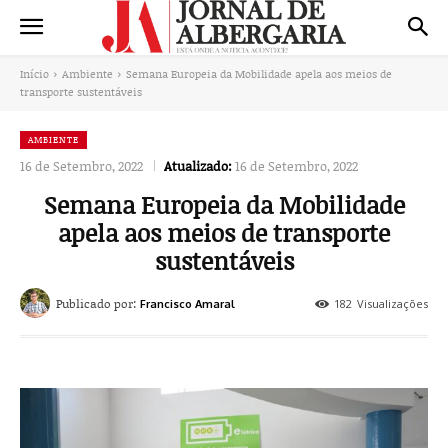
Início
Ambiente
Semana Europeia da Mobilidade apela aos meios de
transporte sustentáveis
AMBIENTE
16 de Setembro, 2022
Atualizado:
16 de Setembro, 2022
Semana Europeia da Mobilidade
apela aos meios de transporte
sustentáveis
Publicado por:
182
Visualizações
Francisco Amaral