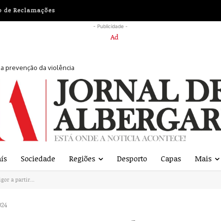
o de Reclamações
- Publicidade -
r a prevenção da violência
ís
Sociedade
Regiões
Desporto
Capas
Mais
or a partir...
024