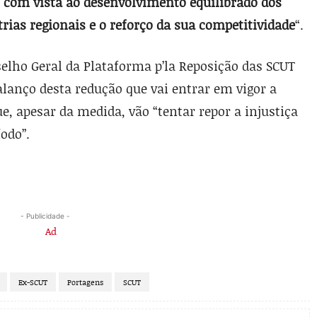
 com vista ao desenvolvimento equilibrado dos
rias regionais e o reforço da sua competitividade
“.
selho Geral da Plataforma p’la Reposição das SCUT
alanço desta redução que vai entrar em vigor a
ue, apesar da medida, vão “tentar repor a injustiça
odo”.
- Publicidade -
Ex-SCUT
Portagens
SCUT