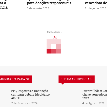
ar a
para doações responsáveis
vencedora des
ência
3 de Agosto, 2026
31 de Julho, 2026
- Publicidade -
MENDADO PARA SI
ÚLTIMAS NOTÍCIAS
PPP, impostos e Habitação
Euromilhões: Co
centram debate ideológico
chave vencedora 
AD/BE
feira
7 de Fevereiro, 2024
4 de Agosto, 2026