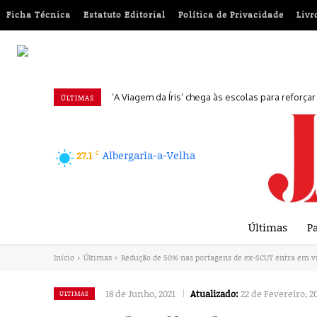
Ficha Técnica
Estatuto Editorial
Política de Privacidade
Livr
‘A Viagem da Íris’ chega às escolas para reforça
ÚLTIMAS
C
Albergaria-a-Velha
27.1
Últimas
Pa
Início
Últimas
Redução de 50% nas portagens de ex-SCUT entra em vig
18 de Junho, 2021
Atualizado:
22 de Fevereiro, 2
ÚLTIMAS