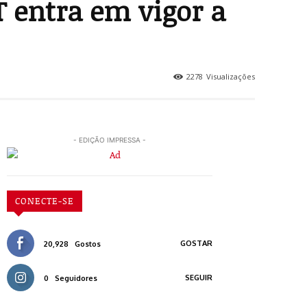
 entra em vigor a
2278
Visualizações
- EDIÇÃO IMPRESSA -
CONECTE-SE
GOSTAR
20,928
Gostos
SEGUIR
0
Seguidores