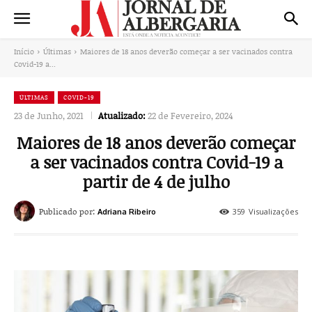
Início
Últimas
Maiores de 18 anos deverão começar a ser vacinados contra
Covid-19 a...
ÚLTIMAS
COVID-19
23 de Junho, 2021
Atualizado:
22 de Fevereiro, 2024
Maiores de 18 anos deverão começar
a ser vacinados contra Covid-19 a
partir de 4 de julho
Publicado por:
359
Visualizações
Adriana Ribeiro