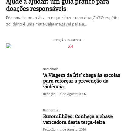
Ajude a ajudar: um guia prático para
doações responsáveis
Fez uma limpeza à casa e quer fazer uma doação? O espírito
solidário é uma mais-valia inegável para a...
- EDIÇÃO IMPRESSA -
Sociedade
‘A Viagem da Íris’ chega às escolas
para reforçar a prevenção da
violência
Redação
-
4 de Agosto, 2026
Economia
Euromilhões: Conheça a chave
vencedora desta terça-feira
Redação
-
4 de Agosto, 2026