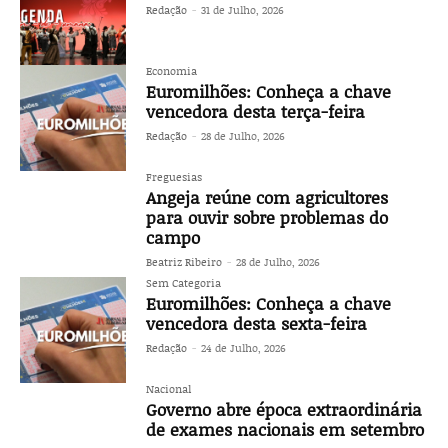
Redação
-
31 de Julho, 2026
Economia
Euromilhões: Conheça a chave
vencedora desta terça-feira
Redação
-
28 de Julho, 2026
Freguesias
Angeja reúne com agricultores
para ouvir sobre problemas do
campo
Beatriz Ribeiro
-
28 de Julho, 2026
Sem Categoria
Euromilhões: Conheça a chave
vencedora desta sexta-feira
Redação
-
24 de Julho, 2026
Nacional
Governo abre época extraordinária
de exames nacionais em setembro