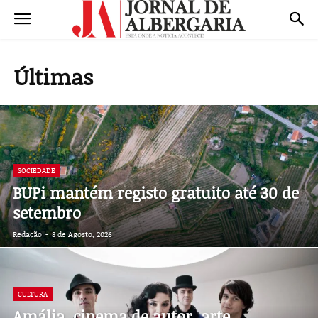
Últimas
SOCIEDADE
BUPi mantém registo gratuito até 30 de
setembro
Redação
-
8 de Agosto, 2026
CULTURA
Amália, cinema de autor, arte