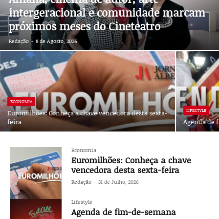
intergeracional e comunidade marcam
próximos meses do Cineteatro
Redação
-
8 de Agosto, 2026
ECONOMIA
LIFESTYLE
Euromilhões: Conheça a chave vencedora desta sexta-
feira
Agenda de 
Economia
Euromilhões: Conheça a chave
vencedora desta sexta-feira
Redação
-
31 de Julho, 2026
Lifestyle
Agenda de fim-de-semana