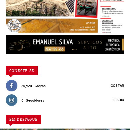
CONECTE-SE
GOSTAR
20,928
Gostos
SEGUIR
0
Seguidores
EM DESTAQUE