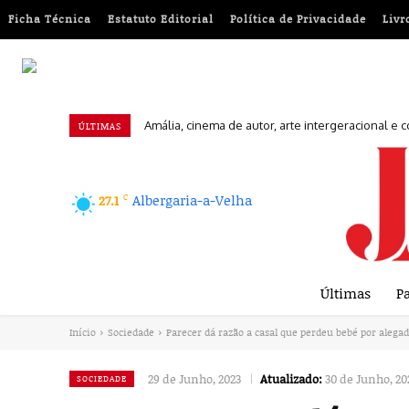
Ficha Técnica
Estatuto Editorial
Política de Privacidade
Livr
Amália, cinema de autor, arte intergeracional e 
Euromilhões: Conheça a chave vencedora desta 
ÚLTIMAS
C
Albergaria-a-Velha
27.1
Últimas
Pa
Início
Sociedade
Parecer dá razão a casal que perdeu bebé por alega
29 de Junho, 2023
Atualizado:
30 de Junho, 20
SOCIEDADE