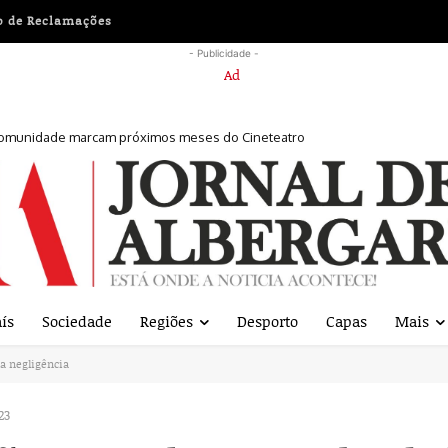
o de Reclamações
- Publicidade -
comunidade marcam próximos meses do Cineteatro
sexta-feira
ís
Sociedade
Regiões
Desporto
Capas
Mais
da negligência
23