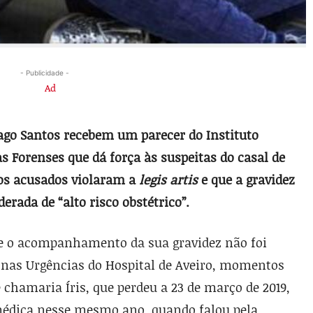
- Publicidade -
iago Santos recebem um parecer do Instituto
s Forenses que dá força às suspeitas do casal de
os acusados violaram a
legis artis
e que a gravidez
derada de “alto risco obstétrico”.
ue o acompanhamento da sua gravidez não foi
 nas Urgências do Hospital de Aveiro, momentos
 chamaria Íris, que perdeu a 23 de março de 2019,
médica nesse mesmo ano, quando falou pela