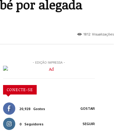
ebé por alegada
1812
Visualizações
- EDIÇÃO IMPRESSA -
CONECTE-SE
GOSTAR
20,928
Gostos
SEGUIR
0
Seguidores