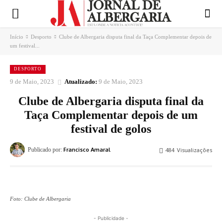
Início
Desporto
Clube de Albergaria disputa final da Taça Complementar depois de
um festival...
DESPORTO
9 de Maio, 2023
Atualizado:
9 de Maio, 2023
Clube de Albergaria disputa final da
Taça Complementar depois de um
festival de golos
Publicado por:
Francisco Amaral
484
Visualizações
Foto: Clube de Albergaria
- Publicidade -