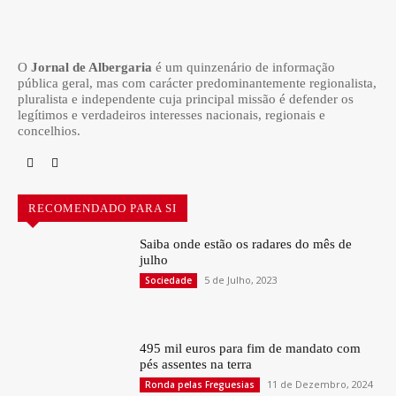
O
Jornal de Albergaria
é um quinzenário de informação
pública geral, mas com carácter predominantemente regionalista,
pluralista e independente cuja principal missão é defender os
legítimos e verdadeiros interesses nacionais, regionais e
concelhios.
RECOMENDADO PARA SI
Saiba onde estão os radares do mês de
julho
5 de Julho, 2023
Sociedade
495 mil euros para fim de mandato com
pés assentes na terra
11 de Dezembro, 2024
Ronda pelas Freguesias