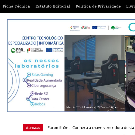
Ficha Técnica
Estatuto Editorial
Política de Privacidade
Livr
‘A Viagem da Íris’ chega às escolas para reforça
ÚLTIMAS