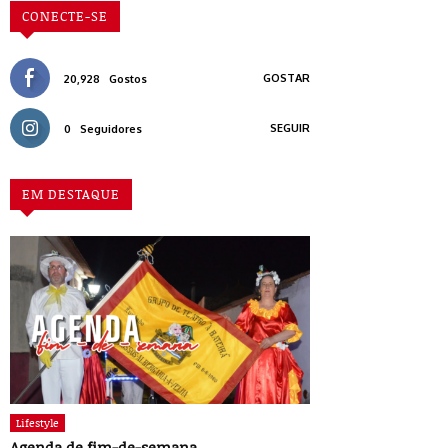
CONECTE-SE
GOSTAR
20,928
Gostos
SEGUIR
0
Seguidores
EM DESTAQUE
Lifestyle
Agenda de fim-de-semana