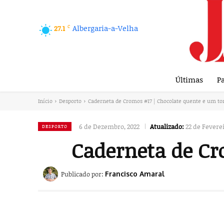
C
Albergaria-a-Velha
27.1
Últimas
Pa
Início
Desporto
Caderneta de Cromos #17 | Chocolate quente e um t
6 de Dezembro, 2022
Atualizado:
22 de Feverei
DESPORTO
Caderneta de Cr
Publicado por:
Francisco Amaral