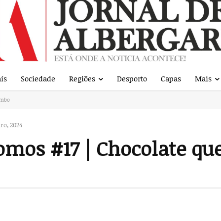
ís
Sociedade
Regiões
Desporto
Capas
Mais
ombo
ro, 2024
omos #17 | Chocolate q