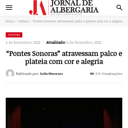
Início
Cultura
"Pontes Sonoras" atravessam palco e plateia com cor e alegria
CULTURA
4 de Dezembro, 2022
Atualizado:
4 de Dezembro, 2022
“Pontes Sonoras” atravessam palco e
plateia com cor e alegria
Publicado por:
213
Visualizações
Sofia Meneses