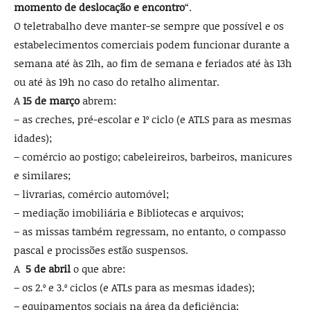
momento de deslocação e encontro
“.
O teletrabalho deve manter-se sempre que possível e os
estabelecimentos comerciais podem funcionar durante a
semana até às 21h, ao fim de semana e feriados até às 13h
ou até às 19h no caso do retalho alimentar.
A
15 de março
abrem:
– as creches, pré-escolar e 1º ciclo (e ATLS para as mesmas
idades);
– comércio ao postigo; cabeleireiros, barbeiros, manicures
e similares;
– livrarias, comércio automóvel;
– mediação imobiliária e Bibliotecas e arquivos;
– as missas também regressam, no entanto, o compasso
pascal e procissões estão suspensos.
A
5 de abril
o que abre:
– os 2.º e 3.º ciclos (e ATLs para as mesmas idades);
– equipamentos sociais na área da deficiência;