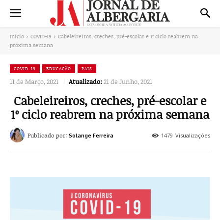
Início
COVID-19
Cabeleireiros, creches, pré-escolar e 1º ciclo reabrem na
próxima semana
COVID-19
EDUCAÇÃO
PAÍS
11 de Março, 2021
Atualizado:
21 de Junho, 2021
Cabeleireiros, creches, pré-escolar e
1º ciclo reabrem na próxima semana
Publicado por:
1479
Visualizações
Solange Ferreira