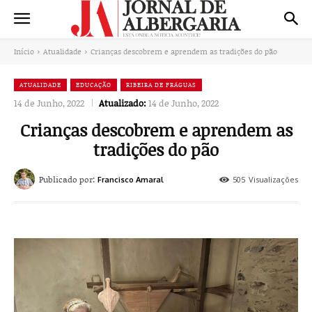
Início
Atualidade
Crianças descobrem e aprendem as tradições do pão
ATUALIDADE
EDUCAÇÃO
RIBEIRA DE FRÁGUAS
14 de Junho, 2022
Atualizado:
14 de Junho, 2022
Crianças descobrem e aprendem as
tradições do pão
Publicado por:
505
Visualizações
Francisco Amaral